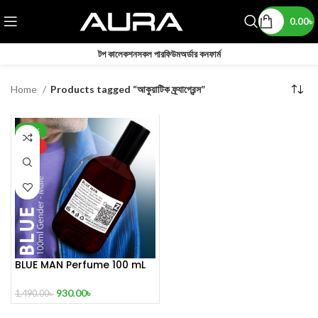
0.00
৳
টপ কালেকশন
সকল পারফিউম
অর্ডার কনফার্ম
Home
Products tagged “আকুয়াটিক ফ্র্যাগ্রেন্স”
-38%
HOT
BLUE MAN Perfume 100 mL
930.00
৳
1,490.00
৳