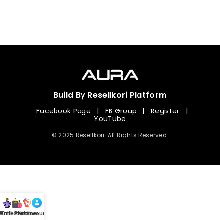
Build By Resellkori Platform
Facebook Page
|
FB Group
|
Register
|
YouTube
© 2025 Resellkori. All Rights Reserved.
Collection
00 mL Perfumes
Hotline
Account