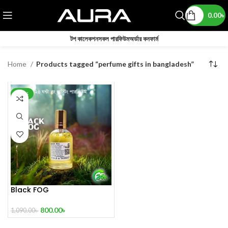
0.00
৳
টপ কালেকশন
সকল পারফিউম
অর্ডার কনফার্ম
Home
Products tagged “perfume gifts in bangladesh”
-27%
Black FOG
800.00
৳
1,090.00
৳