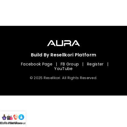
Build By Resellkori Platform
Facebook Page
|
FB Group
|
Register
|
YouTube
© 2025 Resellkori. All Rights Reserved.
Collection
00 mL Perfumes
Hotline
Account