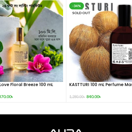
-34%
SOLD OUT
 Love Floral Breeze 100 mL
KASTTURI 100 mL Perfume Ma
copy
870.00
৳
840.00
৳
1,280.00
৳