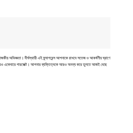
জকীয় অভিজ্ঞতা। দীর্ঘস্থায়ী এই ফ্র্যাগরেন্স আপনাকে রাখবে সতেজ ও আকর্ষণীয় ঘ্রাণে
র জন্যও একেবারে পারফেক্ট। আপনার ব্যক্তিত্বকে আরও অনন্য করে তুলতে আজই বেছে