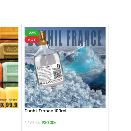
-22%
HOT
Dunhil France 100ml
930.00
৳
1,190.00
৳