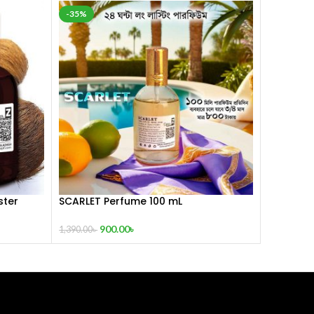
-35%
ster
SCARLET Perfume 100 mL
900.00
৳
1,390.00
৳