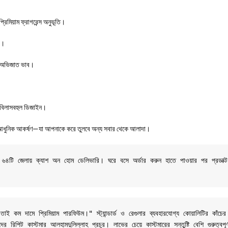
্রিমিয়াম ফ্রাগরেন্স অনুভূতি।
ে।
য় অভিজাত ভাব।
 বিলাসবহুল ডিজাইন।
নিক আকর্ষণ—যা আপনাকে করে তুলবে অন্য সবার থেকে আলাদা।
শের ৬৪টি জেলায় ক্যাশ অন হোম ডেলিভারি। ঘরে বসে অর্ডার করুন হাতে পাওয়ার পর প্রডাক্
 কম দামে প্রিমিয়াম পারফিউম।" স্ট্যান্ডার্ড ও রেগুলার ব্যবহারযোগ্য কোয়ালিটির কাঁচের
 রিপিট কাস্টমার আলহামদুলিল্লাহ প্রচুর। লাভের চেয়ে কাস্টমারের সন্তুষ্টি বেশি গুরুত্বপূ