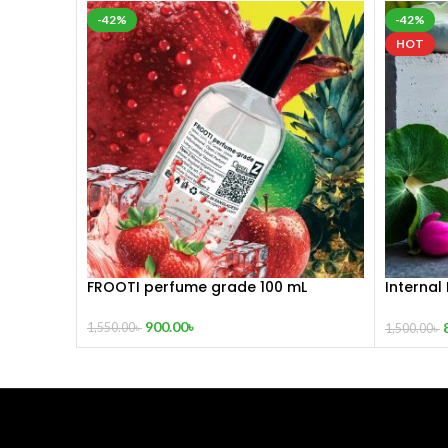
-42%
-42%
HOT
FROOTI perfume grade 100 mL
Internal
Perfume
900.00
৳
1,550.00
৳
1,500.00
৳