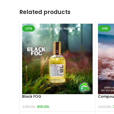
Related products
-27%
-50%
Black FOG
Compoun
Sultan’s
800.00
৳
1,090.00
৳
1,550.00
৳