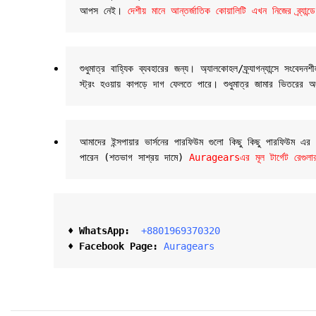
আপস নেই। 
দেশীয় মানে আন্তর্জাতিক কোয়ালিটি এখন নিজের ব্র্যা
শুধুমাত্র বাহ্যিক ব্যবহারের জন্য। অ্যালকোহল/ফ্র্যাগন্যান্সে
স্ট্রং হওয়ায় কাপড়ে দাগ ফেলতে পারে। শুধুমাত্র জামার ভিতরের অ
আমাদের ইন্সপায়ার ভার্সনের পারফিউম গুলো কিছু কিছু পারফিউম এ
পারেন (শতভাগ সাশ্রয় দামে) 
Auragearsএর মূল টার্গেট রেগুলার
♦ 
WhatsApp: 
 +8801969370320
♦ Facebook Page:
Auragears