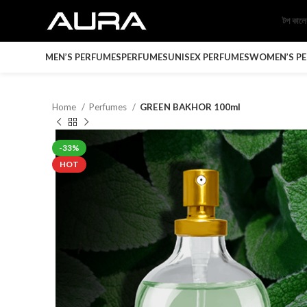
টপ কাল
MEN’S PERFUMES
PERFUMES
UNISEX PERFUMES
WOMEN’S P
Home
Perfumes
GREEN BAKHOR 100ml
-33%
HOT