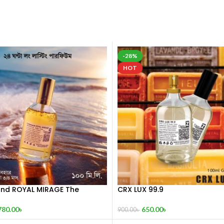
-28%
HOT
d ROYAL MIRAGE The
CRX LUX 99.9
 Treasure 100 mL
650.00
৳
780.00
৳
900.00
৳