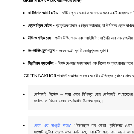
GREEN BAKHOR পারফিউমের বৈশিষ্ট্য
অরিজিনাল আরবিক টাচ
– খাঁটি বাখুরের ঘ্রাণ যা আপনাকে দেবে একটি রহস্যময় ও প
ফ্রেশ গ্রিন নোটস
– প্রাকৃতিক হার্বাল ও গ্রিন অ্যারোমা, যা দীর্ঘ সময় ফ্রেশ রাখব
উডি ও মস্কি বেস
– গভীর উডি, মস্ক এবং স্পাইসি টাচ যা তৈরি করে এক রাজকী
লং-লাস্টিং ফ্র্যাগরেন্স
– কয়েক ঘণ্টা স্থায়ী মনোমুগ্ধকর ঘ্রাণ।
প্রিমিয়াম প্যাকেজিং
– গিফট দেওয়ার জন্য আদর্শ এবং নিজের সংগ্রহে রাখার মতো
GREEN BAKHOR পারফিউম আপনাকে দেবে আরবীয় ঐতিহ্যের সুবাসের সাথে আধু
ডেলিভারি সিস্টেম – সারা দেশে নিশ্চিন্ত হোম ডেলিভারি বাংলাদে
সর্বোচ্চ ৩ দিনের মধ্যে ডেলিভারি ইনশাআল্লাহ।
কেনো এত সাশ্রয়ী দামে?
 "মিডলম্যান বাদ সোজা প্রডিউসার থেকে তাই
সাপোর্ট সেন্টার প্রোডাকশন কস্ট কম, মার্কেটিং খরচ কম কারণ আমাদের