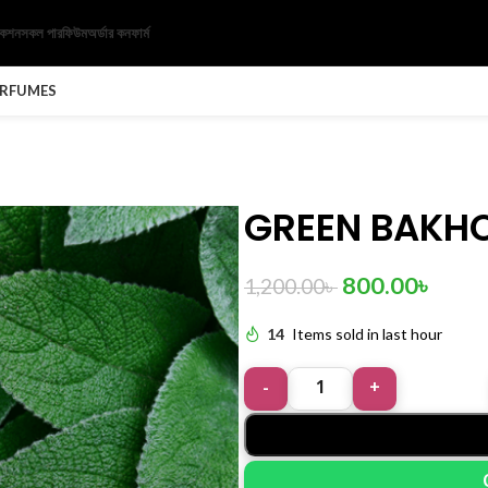
েকশন
সকল পারফিউম
অর্ডার কনফার্ম
ERFUMES
GREEN BAKHO
800.00
৳
1,200.00
৳
14
Items sold in last hour